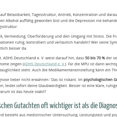
auf Belastbarkeit, Tagesstruktur, Antrieb, Konzentration und darau
 Alkohol auffällig geworden bist und die Depression nie behandel
gsstruktur.
k, Vermeidung, Überforderung und den Umgang mit Stress. Die Frag
uationen ruhig, kontrolliert und verlässlich handeln? Wer seine
tlich besser da.
t. ADHS Deutschland e. V. weist darauf hin, dass
50 bis 70 %
der se
tome zeigen (
ADHS Deutschland e. V.
). Für die MPU ist dann wichti
stauglichkeit steht. Auch die Medikamenteneinstellung kann ein Th
agnose lieber nicht erwähnen.’ Das ist riskant. Im
psychologischen G
, leidet sofort deine Glaubwürdigkeit. Besser ist eine klare, ruhig
arum ist das heute stabil?
chen Gutachten oft wichtiger ist als die Diagno
d besteht aus medizinischer Untersuchung, Leistungstest und ps