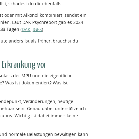
lst, schadest du dir ebenfalls.
 oder mit Alkohol kombiniert, sendet ein
ahlen: Laut DAK Psychreport gab es 2024
n
33 Tagen
(
DAK
,
IGES
).
te anders ist als früher, brauchst du
e Erkrankung vor
 Anlass der MPU und die eigentliche
e? Was ist dokumentiert? Was ist
 Wendepunkt, Veränderungen, heutige
ziehbar sein. Genau dabei unterstütze ich
nus. Wichtig ist dabei immer: keine
 und normale Belastungen bewältigen kann