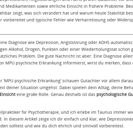
 Medikamenten sowie ehrliche Einsicht in frühere Probleme. Beso
ehbar zeigt, was sich verändert hat und warum heute Stabilität bes
vorbereitet und typische Fehler wie Verharmlosung oder Widersp
ine Diagnose wie Depression, Angststörung oder ADHS automatisc
egen Alkohol, Drogen, Punkten oder einer Wiederholungstat schon 
tzliches Problem. Die gute Nachricht ist aber: Eine Diagnose allei
MPU psychische Erkrankung informierst, wirst du merken, dass e
ur ‘MPU psychische Erkrankung’ schauen Gutachter vor allem darau
 mit deiner Situation umgehst. Dabei spielen dein Alltag, deine 
Einsicht
eine große Rolle. Genau deshalb ist das
psychologische G
eilpraktiker für Psychotherapie, und ich erlebe im Taunus immer 
ind. In diesem Artikel zeige ich dir einfach und klar, wie Depressi
en solltest und wie du dich ehrlich und sinnvoll vorbereitest.