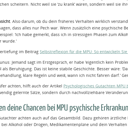
hen scheitern. Nicht weil sie ‘zu krank’ wären, sondern weil sie ihr
nsicht
. Also darum, ob du dein früheres Verhalten wirklich verstand
 sagen, dass alles nur Pech war. Wenn zusätzlich eine psychische 
piel: ‘Ich habe gemerkt, dass ich in stressigen Phasen zum Alko
r wurde.’
Vertiefung im Beitrag
Selbstreflexion für die MPU: So entwickeln Sie
aunus: Jemand sagt im Erstgespräch, er habe ‘eigentlich kein Proble
als Beruhigung. Das ist keine stabile Geschichte. Besser wäre: ‘
Behandlung, klare Regeln und weiß, wann ich nicht fahren darf.’ G
fer achten, hilft auch der Artikel
Psychologisches Gutachten MPU be
wendig gelernte Sätze, sondern durch nachvollziehbare Veränderun
en deine Chancen bei MPU psychische Erkranku
Gutachter achten auch auf das Gesamtbild. Dazu gehören ärztliche
bei Alkohol oder Drogen, Medikamentenpläne und dein Verhalten 