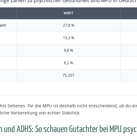
tige Zahlen zu psychischer Gesundheit und MPU in Deutsc
WERT
Jahr
27,8 %
15,3 %
9,8 %
8,2 %
75.257
chts Seltenes. Für die MPU ist deshalb nicht entscheidend,
ob
du ei
iche Vorbereitung von echter Stabilität.
 und ADHS: So schauen Gutachter bei MPU psych