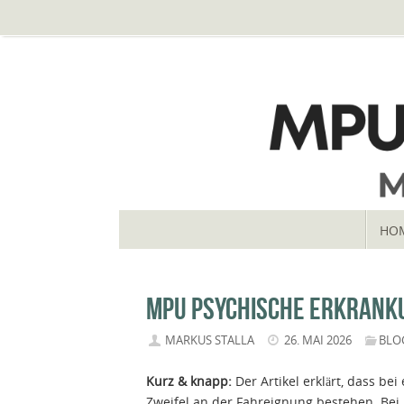
Zum
Inhalt
springen
ZUM
HO
INHALT
SPRINGEN
MPU PSYCHISCHE ERKRANKU
MARKUS STALLA
26. MAI 2026
BLO
Kurz & knapp:
Der Artikel erklärt, dass be
Zweifel an der Fahreignung bestehen. Bei 