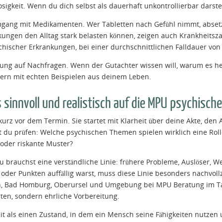
osigkeit. Wenn du dich selbst als dauerhaft unkontrollierbar darstel
mgang mit Medikamenten. Wer Tabletten nach Gefühl nimmt, absetzt
kungen den Alltag stark belasten können, zeigen auch Krankheitsz
hischer Erkrankungen, bei einer durchschnittlichen Falldauer vo
ung auf Nachfragen. Wenn der Gutachter wissen will, warum es heu
dern mit echten Beispielen aus deinem Leben.
 sinnvoll und realistisch auf die MPU psychisch
kurz vor dem Termin. Sie startet mit Klarheit über deine Akte, den
t du prüfen: Welche psychischen Themen spielen wirklich eine Roll
 oder riskante Muster?
Du brauchst eine verständliche Linie: frühere Probleme, Auslöser,
 oder Punkten auffällig warst, muss diese Linie besonders nachvoll
en, Bad Homburg, Oberursel und Umgebung bei MPU Beratung im Tau
ten, sondern ehrliche Vorbereitung.
t als einen Zustand, in dem ein Mensch seine Fähigkeiten nutzen