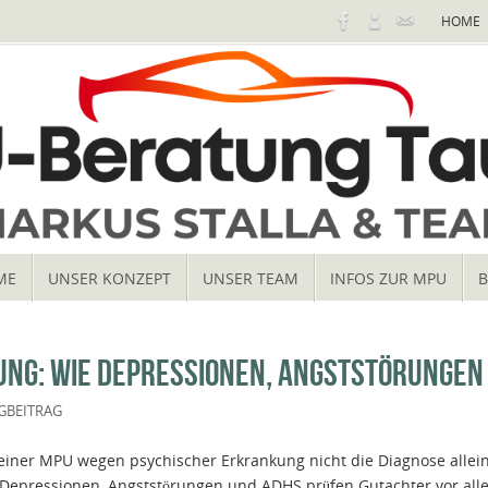
HOME
ME
UNSER KONZEPT
UNSER TEAM
INFOS ZUR MPU
B
NG: WIE DEPRESSIONEN, ANGSTSTÖRUNGEN
GBEITRAG
i einer MPU wegen psychischer Erkrankung nicht die Diagnose allein
Depressionen, Angststörungen und ADHS prüfen Gutachter vor allem