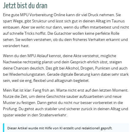
Jetzt bist du dran
Eine gute MPU Vorbereitung Online kann dir viel Druck nehmen. Sie
spart Wege, gibt Struktur und lässt sich gut in deinen Alltag im Taunus
einbauen. Aber sie wirkt nur dann, wenn du offen mitarbeitest und nicht
auf schnelle Tricks hoffst. Die Gutachter wollen keine perfekte Rolle
sehen. Sie wollen verstehen, ob du dein früheres Verhalten erkannt und
verändert hast.
Wenn du den MPU Ablauf kennst, deine Akte verstehst, mögliche
Nachweise rechtzeitig planst und dein Gespräch ehrlich übst, steigen
deine Chancen deutlich. Das gilt bei Alkohol, Drogen, Punkten und auch
bei Wiederholungstaten. Gerade digitale Beratung kann dabei sehr stark
sein, weil sie eng, flexibel und alltagsnah begleitet.
Mein Rat ist klar: Fang früh an. Warte nicht erst auf den letzten Moment.
Nutze die Zeit, um deine Geschichte sauber aufzuarbeiten und neue
Muster zu festigen. Dann gehst du nicht nur besser vorbereitet in die
Prüfung. Du gehst auch stabiler und sicherer zurück in deinen Alltag und
später wieder in den Straßenverkehr.
Dieser Artikel wurde mit Hilfe von KI erstellt und redaktionell geprüft.