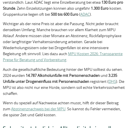
verständlich. Laut ADAC liegt eine Einzelberatung bei etwa
130 Euro pro
Stunde
. Zehn Einzelsitzungen können also ungefähr
1.300 Euro
kosten.
Gruppenkurse liegen oft bei
500 bis 600 Euro
(
ADAC
).
Wichtiger als der reine Preis ist aber die Passung. Nicht jeder braucht
denselben Umfang. Manche brauchen vor allem Klarheit zum MPU
Ablauf. Andere müssen über Monate an Abstinenz, Rückfallprophylaxe
oder langfristiger Verhaltensänderung arbeiten. Gerade bei
Wiederholungstätern oder bei Drogenfällen ist eine intensivere
Begleitung oft sinnvoll. Lies dazu auch
MPU Kosten 2026: Transparente
Preise für Beratung und Vorbereitung
.
Auch die gesellschaftliche Bedeutung hinter der MPU solltest du sehen.
2024 wurden
14.787 Alkoholunfälle mit Personenschaden
und
3.235
Unfälle unter Drogeneinfluss mit Personenschaden
registriert (
DHS
). Die
MPU ist also nicht nur eine Hürde, sondern soll echte Verkehrssicherheit
schaffen.
Wenn du speziell auf Nachweise achten musst, hilft dir dieser Beitrag
zum
Abstinenznachweis bei der MPU
. So kannst du Fehler vermeiden,
die später Zeit und Geld kosten.