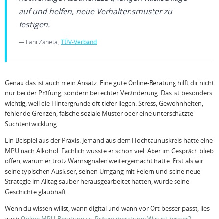
auf und helfen, neue Verhaltensmuster zu
festigen.
— Fani Zaneta,
TÜV-Verband
Genau das ist auch mein Ansatz. Eine gute Online-Beratung hilft dir nicht
nur bei der Prüfung, sondern bei echter Veränderung. Das ist besonders
wichtig, weil die Hintergründe oft tiefer liegen: Stress, Gewohnheiten,
fehlende Grenzen, falsche soziale Muster oder eine unterschätzte
Suchtentwicklung.
Ein Beispiel aus der Praxis: Jemand aus dem Hochtaunuskreis hatte eine
MPU nach Alkohol. Fachlich wusste er schon viel. Aber im Gespräch blieb
offen, warum er trotz Warnsignalen weitergemacht hatte. Erst als wir
seine typischen Auslöser, seinen Umgang mit Feiern und seine neue
Strategie im Alltag sauber herausgearbeitet hatten, wurde seine
Geschichte glaubhaft.
Wenn du wissen willst, wann digital und wann vor Ort besser passt, lies
auch
Online MPU-Beratung vs. Präsenzberatung: Was ist besser?
.