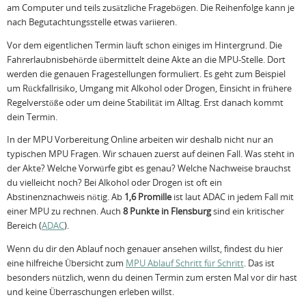
am Computer und teils zusätzliche Fragebögen. Die Reihenfolge kann je
nach Begutachtungsstelle etwas variieren.
Vor dem eigentlichen Termin läuft schon einiges im Hintergrund. Die
Fahrerlaubnisbehörde übermittelt deine Akte an die MPU-Stelle. Dort
werden die genauen Fragestellungen formuliert. Es geht zum Beispiel
um Rückfallrisiko, Umgang mit Alkohol oder Drogen, Einsicht in frühere
Regelverstöße oder um deine Stabilität im Alltag. Erst danach kommt
dein Termin.
In der MPU Vorbereitung Online arbeiten wir deshalb nicht nur an
typischen MPU Fragen. Wir schauen zuerst auf deinen Fall. Was steht in
der Akte? Welche Vorwürfe gibt es genau? Welche Nachweise brauchst
du vielleicht noch? Bei Alkohol oder Drogen ist oft ein
Abstinenznachweis nötig. Ab
1,6 Promille
ist laut ADAC in jedem Fall mit
einer MPU zu rechnen. Auch
8 Punkte in Flensburg
sind ein kritischer
Bereich (
ADAC
).
Wenn du dir den Ablauf noch genauer ansehen willst, findest du hier
eine hilfreiche Übersicht zum
MPU Ablauf Schritt für Schritt
. Das ist
besonders nützlich, wenn du deinen Termin zum ersten Mal vor dir hast
und keine Überraschungen erleben willst.