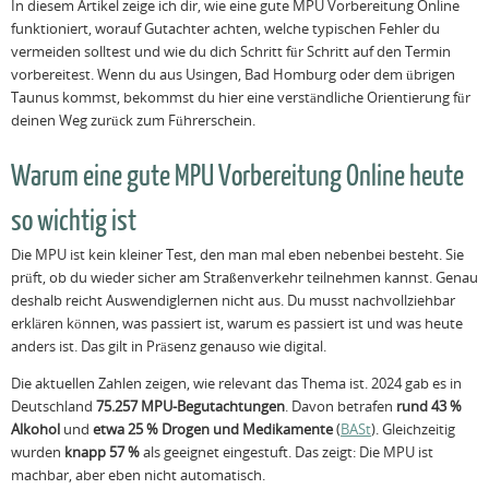
In diesem Artikel zeige ich dir, wie eine gute MPU Vorbereitung Online
funktioniert, worauf Gutachter achten, welche typischen Fehler du
vermeiden solltest und wie du dich Schritt für Schritt auf den Termin
vorbereitest. Wenn du aus Usingen, Bad Homburg oder dem übrigen
Taunus kommst, bekommst du hier eine verständliche Orientierung für
deinen Weg zurück zum Führerschein.
Warum eine gute MPU Vorbereitung Online heute
so wichtig ist
Die MPU ist kein kleiner Test, den man mal eben nebenbei besteht. Sie
prüft, ob du wieder sicher am Straßenverkehr teilnehmen kannst. Genau
deshalb reicht Auswendiglernen nicht aus. Du musst nachvollziehbar
erklären können, was passiert ist, warum es passiert ist und was heute
anders ist. Das gilt in Präsenz genauso wie digital.
Die aktuellen Zahlen zeigen, wie relevant das Thema ist. 2024 gab es in
Deutschland
75.257 MPU-Begutachtungen
. Davon betrafen
rund 43 %
Alkohol
und
etwa 25 % Drogen und Medikamente
(
BASt
). Gleichzeitig
wurden
knapp 57 %
als geeignet eingestuft. Das zeigt: Die MPU ist
machbar, aber eben nicht automatisch.