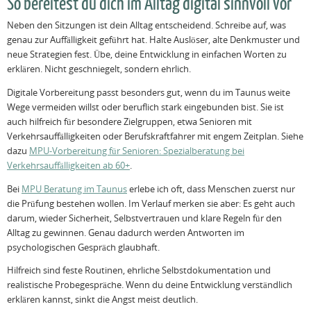
So bereitest du dich im Alltag digital sinnvoll vor
Neben den Sitzungen ist dein Alltag entscheidend. Schreibe auf, was
genau zur Auffälligkeit geführt hat. Halte Auslöser, alte Denkmuster und
neue Strategien fest. Übe, deine Entwicklung in einfachen Worten zu
erklären. Nicht geschniegelt, sondern ehrlich.
Digitale Vorbereitung passt besonders gut, wenn du im Taunus weite
Wege vermeiden willst oder beruflich stark eingebunden bist. Sie ist
auch hilfreich für besondere Zielgruppen, etwa Senioren mit
Verkehrsauffälligkeiten oder Berufskraftfahrer mit engem Zeitplan. Siehe
dazu
MPU-Vorbereitung für Senioren: Spezialberatung bei
Verkehrsauffälligkeiten ab 60+
.
Bei
MPU Beratung im Taunus
erlebe ich oft, dass Menschen zuerst nur
die Prüfung bestehen wollen. Im Verlauf merken sie aber: Es geht auch
darum, wieder Sicherheit, Selbstvertrauen und klare Regeln für den
Alltag zu gewinnen. Genau dadurch werden Antworten im
psychologischen Gespräch glaubhaft.
Hilfreich sind feste Routinen, ehrliche Selbstdokumentation und
realistische Probegespräche. Wenn du deine Entwicklung verständlich
erklären kannst, sinkt die Angst meist deutlich.