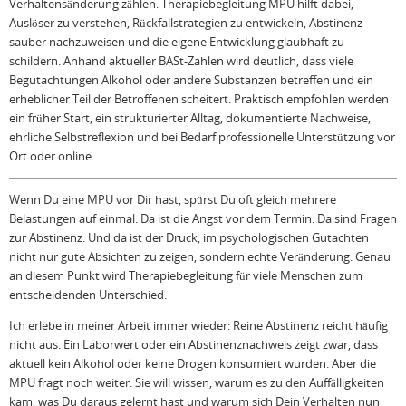
Verhaltensänderung zählen. Therapiebegleitung MPU hilft dabei,
Auslöser zu verstehen, Rückfallstrategien zu entwickeln, Abstinenz
sauber nachzuweisen und die eigene Entwicklung glaubhaft zu
schildern. Anhand aktueller BASt-Zahlen wird deutlich, dass viele
Begutachtungen Alkohol oder andere Substanzen betreffen und ein
erheblicher Teil der Betroffenen scheitert. Praktisch empfohlen werden
ein früher Start, ein strukturierter Alltag, dokumentierte Nachweise,
ehrliche Selbstreflexion und bei Bedarf professionelle Unterstützung vor
Ort oder online.
Wenn Du eine MPU vor Dir hast, spürst Du oft gleich mehrere
Belastungen auf einmal. Da ist die Angst vor dem Termin. Da sind Fragen
zur Abstinenz. Und da ist der Druck, im psychologischen Gutachten
nicht nur gute Absichten zu zeigen, sondern echte Veränderung. Genau
an diesem Punkt wird Therapiebegleitung für viele Menschen zum
entscheidenden Unterschied.
Ich erlebe in meiner Arbeit immer wieder: Reine Abstinenz reicht häufig
nicht aus. Ein Laborwert oder ein Abstinenznachweis zeigt zwar, dass
aktuell kein Alkohol oder keine Drogen konsumiert wurden. Aber die
MPU fragt noch weiter. Sie will wissen, warum es zu den Auffälligkeiten
kam, was Du daraus gelernt hast und warum sich Dein Verhalten nun